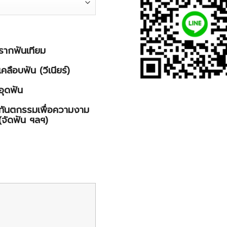
รากฟันเทียม
เคลือบฟัน (วีเนียร์)
อุดฟัน
ทันตกรรมเพื่อความงาม
(จัดฟัน ฯลฯ)