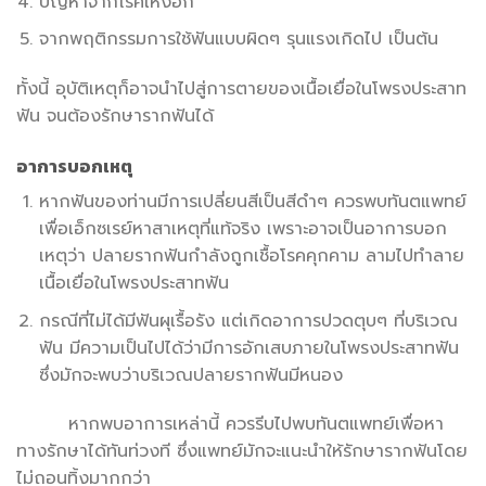
ปัญหาจากโรคเหงือก
จากพฤติกรรมการใช้ฟันแบบผิดๆ รุนแรงเกิดไป เป็นต้น
ทั้งนี้ อุบัติเหตุก็อาจนำไปสู่การตายของเนื้อเยื่อในโพรงประสาท
ฟัน จนต้องรักษารากฟันได้
อาการบอกเหตุ
หากฟันของท่านมีการเปลี่ยนสีเป็นสีดำๆ ควรพบทันตแพทย์
เพื่อเอ็กซเรย์หาสาเหตุที่แท้จริง เพราะอาจเป็นอาการบอก
เหตุว่า ปลายรากฟันกำลังถูกเชื้อโรคคุกคาม ลามไปทำลาย
เนื้อเยื่อในโพรงประสาทฟัน
กรณีที่ไม่ได้มีฟันผุเรื้อรัง แต่เกิดอาการปวดตุบๆ ที่บริเวณ
ฟัน มีความเป็นไปได้ว่ามีการอักเสบภายในโพรงประสาทฟัน
ซึ่งมักจะพบว่าบริเวณปลายรากฟันมีหนอง
หากพบอาการเหล่านี้ ควรรีบไปพบทันตแพทย์เพื่อหา
ทางรักษาได้ทันท่วงที ซึ่งแพทย์มักจะแนะนำให้รักษารากฟันโดย
ไม่ถอนทิ้งมากกว่า