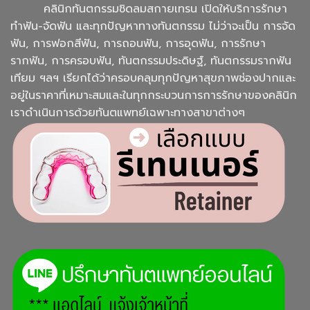
คลินิกทันตกรรมชิดลมสกายเทรน เปิดให้บริการรักษา
ทำฟัน-จัดฟัน และทุกปัญหาทางทันตกรรม ไม่ว่าจะเป็น การจัด
ฟัน, การฟอกสีฟัน, การถอนฟัน, การอุดฟัน, การรักษา
รากฟัน, การครอบฟัน, ทันตกรรมประดิษฐ์, ทันตกรรมรากฟัน
เทียม ฯลฯ เรียกได้ว่าครอบคลุมทุกปัญหาสุขภาพช่องปากและ
อยู่ในราคาที่เหมาะสมและในทุกกระบวนการการรักษาของคลินิก
เราดำเนินการด้วยทันตแพทย์เฉพาะทางสาขาต่างๆ