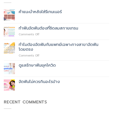
คำแนะนำหลังใส่รีเทนเนอร์
ทำฟันจัดฟันต้องที่ชิดลมสกายเทรน
on
Comments Off
ทำฟัน
จัด
ทำไมต้องจัดฟันกับแพทย์เฉพาะทางสาขาจัดฟัน
ฟัน
โดยตรง
ต้อง
on
Comments Off
ที่
ทำไม
ชิด
ต้อง
ลม
ดูแลรักษาฟันยุคโควิด
จัด
สกา
ฟัน
ย
กับ
เทรน
​จัดฟันไม่ควรกินอะไรบ้าง
แพทย์
เฉพาะ
ทาง
สาขา
จัด
RECENT COMMENTS
ฟัน
โดยตรง