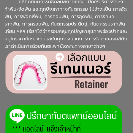
คลินิกทันตกรรมชิดลมสกายเทรน เปิดให้บริการรักษา
ทำฟัน-จัดฟัน และทุกปัญหาทางทันตกรรม ไม่ว่าจะเป็น การจัด
ฟัน, การฟอกสีฟัน, การถอนฟัน, การอุดฟัน, การรักษา
รากฟัน, การครอบฟัน, ทันตกรรมประดิษฐ์, ทันตกรรมรากฟัน
เทียม ฯลฯ เรียกได้ว่าครอบคลุมทุกปัญหาสุขภาพช่องปากและ
อยู่ในราคาที่เหมาะสมและในทุกกระบวนการการรักษาของคลินิก
เราดำเนินการด้วยทันตแพทย์เฉพาะทางสาขาต่างๆ