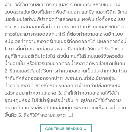
งาน วิธีทำความสะอาดรีเทนเนอร์ รีเทนเนอร์มีหลายแบบ ทั้ง
แบบลวดเส้นเดียวที่ใส่คาดฟันด้านนอก และมีฐานอะคริลิก รีเทน
เนอร์แบบใสที่พิมพ์ปากจัดทำแล้วครอบแผงฟัน ซึ่งทั้งสองแบบ
สามารถถอดออกเพื่อทำความสะอาดได้ แต่รีเทนเนอร์ชนิดติด
ถาวรไม่สามารถถอดออกมาได้ ก็ต้องทำความสะอาดอีกแบบ
หนึ่ง วิธีทำความสะอาดรีเทนเนอร์ที่ถอดออกได้ มีหลักการดังนี้
1. การดื่มน้ำสะอาดบ่อยๆ จะช่วยป้องกันไม่ให้แบคทีเรียที่จะมา
อยู่ที่รีเทนเนอร์เติบโตไวได้ ดังนั้น คนที่ใส่รีเทนเนอร์จึงควรดื่ม
น้ำบ่อยขึ้น หรือใช้วิธีบ้วนปากด้วยน้ำสะอาดก็พอช่วยได้เช่นกัน
2. รีเทนเนอร์ต้องได้รับการทำความสะอาดเป็นประจำทุกวัน โดย
ทำทันทีหลังถอดออกจากปาก เพราะขณะที่ยังเปียกอยู่จะ
ทำความสะอาด ล้างสิ่งสกปรกออกได้ง่ายกว่าปล่อยให้แห้ง
แล้วค่อยมาทำความสะอาด 3. น้ำที่ใช้ทำความสะอาดให้ใช้น้ำ
อุณหภูมิห้อง ไม่ใช่น้ำอุ่นหรือน้ำเย็น 4. อุปกรณ์ที่ใช้ทำความ
สะอาดคือ แปรงสีฟันที่มีขนอ่อนนุ่ม เพราะความแข็งอาจทำลาย
พื้นผิว 5. สิ่งที่ใช้ทำความสะอาด […]
CONTINUE READING
→