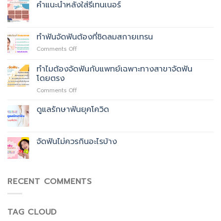
คำแนะนำหลังใส่รีเทนเนอร์
ทำฟันจัดฟันต้องที่ชิดลมสกายเทรน
on
Comments Off
ทำฟัน
จัด
ทำไมต้องจัดฟันกับแพทย์เฉพาะทางสาขาจัดฟัน
ฟัน
โดยตรง
ต้อง
on
Comments Off
ที่
ทำไม
ชิด
ต้อง
ลม
ดูแลรักษาฟันยุคโควิด
จัด
สกา
ฟัน
ย
กับ
เทรน
​จัดฟันไม่ควรกินอะไรบ้าง
แพทย์
เฉพาะ
ทาง
สาขา
จัด
RECENT COMMENTS
ฟัน
โดยตรง
TAG CLOUD