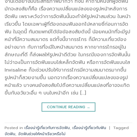
งานได้อย่างมีประสิทธิภาพมากว่า ทั้งนี้ คำถามหนึ่งที่ผู้จัดฟัน
มักจะสงสัยก็คือ เรื่องความเปลี่ยนแปลงของรูปหน้าหลังการ
จัดฟัน เพราะหวังว่าการจัดฟันนั้นจะทำให้รูปหน้าสมส่วน ในหน้า
เรียวขึ้น โดยเฉพาะผู้ที่ต้องถอนฟันออกไปหลายซี่ก่อนการจัด
ฟัน ในจุดนี้ ทันตแพทย์ได้ข้อข้อสงสัยดังนี้ น้อยคนนักที่จะมีรูป
หน้าที่มีความสมมาตร แต่ทั้งนี้ขากรรไกร ก็มีความเกี่ยวข้อง
อย่างมาก กับการที่จะมีใบหน้าสมมาตร หากขากรรไกรอยู่ใน
ลักษณะที่ดี ก็ส่งผลให้รูปหน้าดีด้วย ในกรณีของการจัดฟันนั้น
ไม่ว่าจะเป็นการจัดฟันแบบใส่เหล็กจัดฟัน หรือการจัดฟันแบบใส
Invisaline ก็จะช่วยปรับให้ขากรรไกรมีความสมมาตรมากขึ้น
รูปหน้าก็สวยงามขึ้น นอกจากเรื่องความเปลี่ยนแปลงของรูป
หน้าแล้ว บางคนยังสงสัยไปถึงความเปลี่ยนแปลงที่อาจจะเกิด
ขึ้นกับอวัยวะอื่น ๆ บนใบหน้าอีก เช่น […]
CONTINUE READING
→
Posted in
เรื่องน่ารู้เกี่ยวกับการจัดฟัน
,
เรื่องน่ารู้เกี่ยวกับฟัน
|
Tagged
จัดฟัน
,
จัดฟันช่วยให้หน้าเรียวหรือไม่