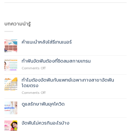
บทความน่ารู้
คำแนะนำหลังใส่รีเทนเนอร์
ทำฟันจัดฟันต้องที่ชิดลมสกายเทรน
on
Comments Off
ทำฟัน
จัด
ทำไมต้องจัดฟันกับแพทย์เฉพาะทางสาขาจัดฟัน
ฟัน
โดยตรง
ต้อง
on
Comments Off
ที่
ทำไม
ชิด
ต้อง
ลม
ดูแลรักษาฟันยุคโควิด
จัด
สกา
ฟัน
ย
กับ
เทรน
​จัดฟันไม่ควรกินอะไรบ้าง
แพทย์
เฉพาะ