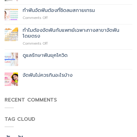
ทำฟันจัดฟันต้องที่ชิดลมสกายเทรน
on
Comments Off
ทำฟัน
จัด
ทำไมต้องจัดฟันกับแพทย์เฉพาะทางสาขาจัดฟัน
ฟัน
โดยตรง
ต้อง
on
Comments Off
ที่
ทำไม
ชิด
ต้อง
ลม
ดูแลรักษาฟันยุคโควิด
จัด
สกา
ฟัน
ย
กับ
เทรน
​จัดฟันไม่ควรกินอะไรบ้าง
แพทย์
เฉพาะ
ทาง
สาขา
จัด
RECENT COMMENTS
ฟัน
โดยตรง
TAG CLOUD