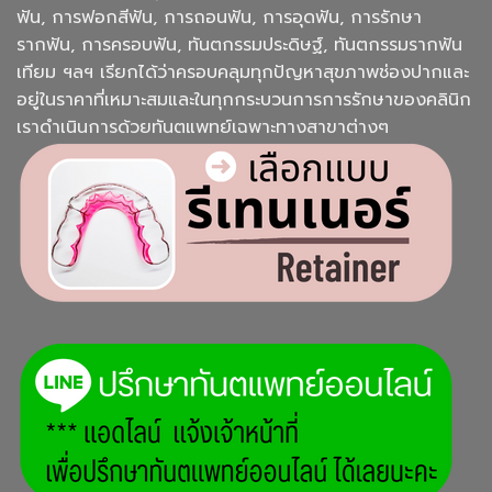
ฟัน, การฟอกสีฟัน, การถอนฟัน, การอุดฟัน, การรักษา
รากฟัน, การครอบฟัน, ทันตกรรมประดิษฐ์, ทันตกรรมรากฟัน
เทียม ฯลฯ เรียกได้ว่าครอบคลุมทุกปัญหาสุขภาพช่องปากและ
อยู่ในราคาที่เหมาะสมและในทุกกระบวนการการรักษาของคลินิก
เราดำเนินการด้วยทันตแพทย์เฉพาะทางสาขาต่างๆ