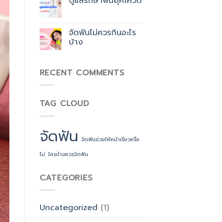
ดูแลรักษาฟันยุคโควิด
จัด
ย
ฟัน
เทรน
กับ
​จัดฟันไม่ควรกินอะไร
แพทย์
เฉพาะ
บ้าง
ทาง
สาขา
จัด
RECENT COMMENTS
ฟัน
โดยตรง
TAG CLOUD
จัดฟัน
จัดฟันช่วยให้หน้าเรียวหรือ
ไม่
ใครบ้างควรจัดฟัน
CATEGORIES
Uncategorized
(1)