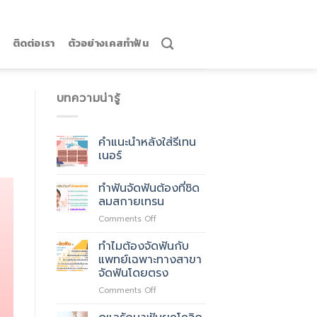
ติดต่อเรา
ตัวอย่างเคสทำฟัน
บทความน่ารู้
คำแนะนำหลังใส่รีเทน
เนอร์
ทำฟันจัดฟันต้องที่ชิด
ลมสกายเทรน
on
Comments Off
ทำฟัน
จัด
ทำไมต้องจัดฟันกับ
ฟัน
แพทย์เฉพาะทางสาขา
ต้อง
จัดฟันโดยตรง
ที่
on
Comments Off
ชิด
ทำไม
ลม
ต้อง
สกา