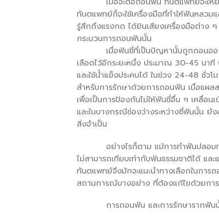
เมื่อจะต้อถอนฟัน ทันตแพทย์จะให้ยาชา เ
ทันตแพทย์ก็จะใช้เครื่องมือที่ทำให้ฟันหล
รู้สึกถึงแรงกด ได้ยินเสียงเครื่องมือต่าง ๆ
กระบวนการถอนฟันนั้น
เมื่อฟันซี่ที่เป็นปัญหานั้นถูกถอนออกไปแ
เลือดไว้อีกระยะหนึ่ง ประมาณ 30-45 นาท
และใช้น้ำแข็งประคบได้ ในช่วง 24-48 ชั่ว
สำหรับการรักษาด้วยการถอนฟัน เมื่อแผลส
เพื่อเป็นการป้องกันไม่ให้ฟันซี่อื่น ๆ เคล
และในบางกรณีช่องว่างระหว่างซี่ฟันนั้น 
สิ่งจำเป็น
อย่างไรก็ตาม แม้การทำฟันปลอมทดแทนฟันท
ไม่สามารถเทียบเท่ากับฟันธรรมชาติได้ และ
ทันตแพทย์จึงมักจะแนะนำทางเลือกในการถอนฟ
สถานการณ์บางอย่าง ที่ต้องแก้ไขด้วยกา
การถอนฟัน และการรักษารากฟันนั้น ต่างก็