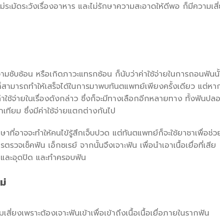
่ระมัดระวังเรื่องอาหาร และไม่รักษาความสะอาดให้ดีพอ ก็มีความเสี
ซ้อน หรือเกิดภาวะแทรกซ้อน ก็นับว่าค่าใช้จ่ายในการถอนฟันนั
สามารถทำให้เสร็จได้ในการมาพบทันตแพทย์เพียงครั้งเดียว แต่หา
ใช้จ่ายในเรื่องดังกล่าว ซึ่งก็จะมีทางเลือกอีกหลายทาง ทั้งฟันปล
ียม ซึ่งมีค่าใช้จ่ายแตกต่างกันไป
ที่อาจจะทำให้คนไข้รู้สึกเจ็บปวด แต่ทันตแพทย์ก็จะใช้ยาชาเพื่อช่ว
รวจเช็คฟัน เอ็กซเรย์ จากนั้นจึงเจาะฟัน เพื่อนำเอาเนื้อเยื่อที่เสีย
อและอุดปิด และทำครอบฟัน
ม่
พราะต้องเจาะฟันเข้าเพื่อเข้าถึงเนื้อเนื้อเยื่อภายในรากฟัน