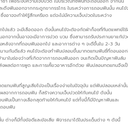
พื่อระงับความเจ็บปวด ในบริเวณที่ซี่ฟันที่จะถอนออก จากนั้น
วมและดึงฟันออกจากกระดูกขากรรไกร ในระหว่างการถอนฟันนั้น คนไข้
 ซึ่งอาจจะทำให้รู้สึกเครียด แต่จะไม่มีความเจ็บปวดในระหว่าง
ล้ว จะมีเลือดออก ดังนั้นคนไข้จะต้องกัดผ้าก็อชที่ทันตแพทย์ใช้
ี นอกจากนั้นอาจจะมีอาการปวด บวม ซึ่งสามารถรับประทานยาแก้ป
โมงหลังจากที่ถอนฟันออกไป และอาการต่าง ๆ จะดึขึ้นใน 2-3 วัน
มานกันดีแล้ว คนไข้จะต้องทำฟันปลอมขึ้นมาทดแทนฟันซี่ที่ถอนออก
ื่อนเข้ามาในช่องว่างที่เกิดจากการถอนฟันออก จนเกิดเป็นปัญหาฟันล้ม
ยังส่งผลต่อการพูด และการเคี้ยวอาหารอีกด้วย ฟันปลอมทดแทนจึงเป
ี่สูญเสียไปจะเป็นเรื่องง่ายในปัจจุบัน แต่ฟันปลอมเหล่านั้น
แผลจากการถอนฟัน ก็สร้างความเจ็บปวดให้กับคนไข้ ดังนั้น
ันเป็นทางเลือกสุดท้ายให้กับคนไข้ แต่ทั้งนี้ก็มีปัญหาฟันและ
รถอนฟัน
มีทั้งข้อดีและข้อเสีย พิจารณาได้ในประเดฺ็นต่าง ๆ ดังนี้