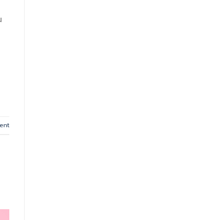
น
ent