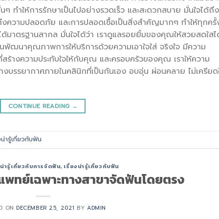
้นๆ ทำให้การรักษาเป็นไปอย่างรวดเร็ว และสะดวกสบาย มั่นใจได้ถึง
ความปลอดภัย และการปลอดเชื้อเป็นสิ่งสำคัญมากๆ ทำให้ทุกครั้งท
ได้มาตรฐานสากล มั่นใจได้ว่า เราดูแลรอยยิ้มของคุณให้สวยสดใสได
ดมั่นพัฒนาคุณภาพการให้บริการด้วยความเอาใจใส่ จริงใจ มีความ
รที่สร้างความประทับใจให้กับคุณ และครอบครัวของคุณ เราให้ความ
งบรรยากาศภายในคลินิกที่เป็นกันเอง อบอุ่น ผ่อนคลาย ไม่เครียด
CONTINUE READING
→
งน่ารู้เกี่ยวกับฟัน
งน่ารู้เกี่ยวกับการจัดฟัน
,
เรื่องน่ารู้เกี่ยวกับฟัน
บแพทย์เฉพาะทางสาขาจัดฟันโดยตรง
ED ON
DECEMBER 25, 2021
BY
ADMIN