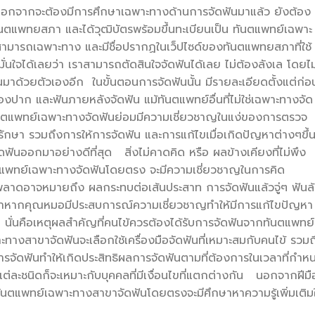
กจากจะต้องมีการศึกษาเฉพาะทางด้านการจัดฟันมาแล้ว ยังต้อง
ทันตแพทยสภา และได้วุฒิบัตรพร้อมขึ้นทะเบียนเป็น ทันตแพทย์เฉพาะ
มสามารถเฉพาะทาง และมีชื่อปรากฏในเว็ปไซด์ของทันตแพทยสภาที่ใช้
่นใจได้เลยว่า เราสามารถตัดสินใจจัดฟันได้เลย ไม่ต้องลังเล โดยไม
นมาด้วยตัวเองอีก ในขั้นตอนการจัดฟันนั้น มีรายละเอียดตั้งแต่ก่อ
องปาก และฟันภายหลังจัดฟัน แม้ทันตแพทย์อื่นที่ไม่ใช่เฉพาะทางจัด
ันตแพทย์เฉพาะทางจัดฟันย่อมมีความเชี่ยวชาญในแง่ของการตรวจ
กษา รวมถึงการให้การจัดฟัน และการแก้ไขเมื่อเกิดปัญหาต่างๆขึ้
ดฟันออกมาอย่างดีที่สุด สิ่งไม่คาดคิด หรือ ผลข้างเคียงที่ไม่พึง
นตแพทย์เฉพาะทางจัดฟันโดยตรง จะมีความเชี่ยวชาญในการคิด
ลาดอาจหมายถึง ผลกระทบต่อเส้นประสาท การจัดฟันแล้วจู่ๆ ฟันล
ึ่งถ้าหากคุณหมอมีประสบการณ์ความเชี่ยวชาญทำให้มีการแก้ไขปัญหา
นั่นคือเหตุผลสำคัญที่คนไข้ควรต้องได้รับการจัดฟันจากทันตแพทย์
สาขาจัดฟันจะเลือกใช้เครื่องมือจัดฟันที่เหมาะสมกับคนไข้ รวมถ
นการจัดฟันทำให้เกิดประสิทธิผลการจัดฟันตามที่ต้องการในเวลาที่กำห
ต่ละชนิดก็จะเหมาะกับบุคคลที่มีเงื่อนไขที่แตกต่างกัน นอกจากฝีมื
 ทันตแพทย์เฉพาะทางสาขาจัดฟันโดยตรงจะมีศึกษาหาความรู้เพิ่มเติมใ