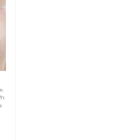
จะ
ถ้า
น