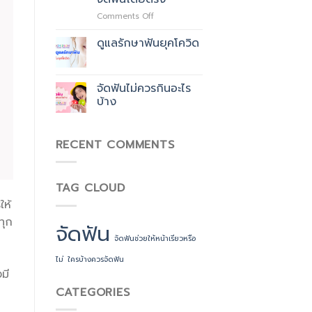
ที่
on
Comments Off
ชิด
ทำไม
ลม
ต้อง
สกา
ดูแลรักษาฟันยุคโควิด
จัด
ย
ฟัน
เทรน
กับ
​จัดฟันไม่ควรกินอะไร
แพทย์
เฉพาะ
บ้าง
ทาง
สาขา
จัด
RECENT COMMENTS
ฟัน
โดยตรง
TAG CLOUD
ห้
ทุก
จัดฟัน
จัดฟันช่วยให้หน้าเรียวหรือ
ไม่
ใครบ้างควรจัดฟัน
มี
CATEGORIES