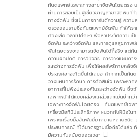
ทันตแพทย์เฉพาะทางสาขาจัดฟันโดยตรง นอ
ผ่านการสอบเป็นผู้เชี่ยวชาญสาขาจัดฟันที่
ทางจัดฟัน ซึ่งเป็นการการันตีความรู้ ควา
ตรวจสอบรายชื่อทันตแพทย์จัดฟัน ทำให้เรามั
ต้องเสียเวลาไปศึกษาเพื่อหาประวัติความเป็
จัดฟัน ระหว่างจัดฟัน และการดูแลสุขภาพช่
ฟันโดยตรงจะสามารถจัดฟันได้ก็จริง แต่ท
ความผิดปกติ การวินิจฉัย การวางแผนการรั
ระหว่างการจัดฟัน เพื่อให้ผลลัพธ์ภายหลังจั
ประสงค์อาจเกิดขึ้นได้เสมอ ถ้าหากเป็นทั
วางแผนการรักษา การตัดสินใจ เพราะหากพ
อาการที่ไม่พึงประสงค์ในระหว่างจัดฟัน ซ
เฉพาะหน้าได้แบบคล่องแคล่วและแม่นยำกว่า 
เฉพาะทางจัดฟันโดยตรง ทันตแพทย์เฉพาะทาง
เครื่องมือที่มีประสิทธิภาพ ผนวกกับฝีมือใ
เพราะเครื่องมือจัดฟันมีมากมายหลายชนิด แ
ประสบการณ์ ที่ได้มาตรฐานเชื่อถือได้แล้ว
มีความทันสมัยตลอดเวลา […]